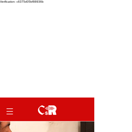
Verification: c6375d05bf88936b