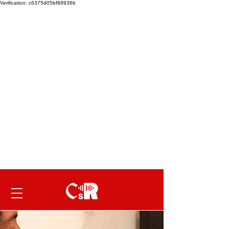
Verification: c6375d05bf88936b