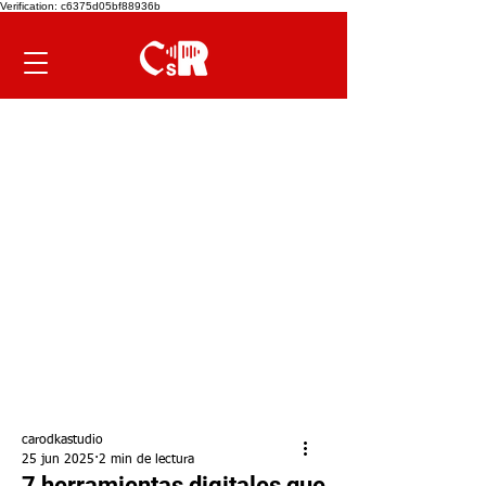
Verification: c6375d05bf88936b
carodkastudio
25 jun 2025
2 min de lectura
7 herramientas digitales que