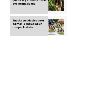
qué sirve y cómo se usa en la
cocina mexicana
Snacks saludables para
calmar la ansiedad sin
romper la dieta
Recetas saludables con
airfryer: cocina rico sin
remordimientos
Running Club: la tendencia
juvenil que está
conquistando las calles en
2025
Thái Ngoc "el hombre que no
duerme" una sola noche
desde 1963