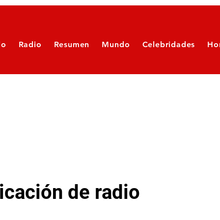
io
Radio
Resumen
Mundo
Celebridades
Ho
cación de radio