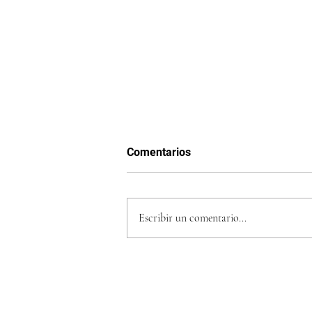
Comentarios
Escribir un comentario...
La Inteligencia Artificial está
revolucionando la música: de
Suno