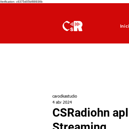
Verification: c6375d05bf88936b
Inic
carodkastudio
4 abr 2024
CSRadiohn apli
Streaming