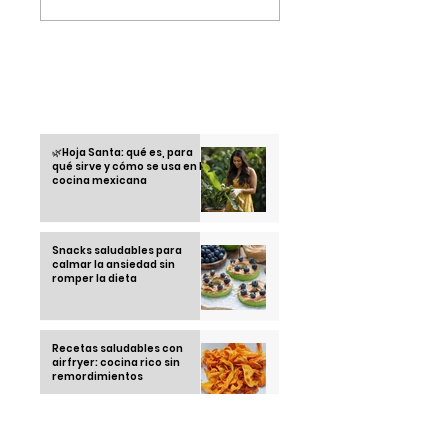
estreno que lleva la
conquistando a la
velocidad de la pista
Gen Z
al cine
Otras informaciones
🌿Hoja Santa: qué es, para
qué sirve y cómo se usa en la
cocina mexicana
Snacks saludables para
calmar la ansiedad sin
romper la dieta
Recetas saludables con
airfryer: cocina rico sin
remordimientos
Running Club: la tendencia