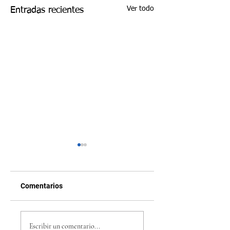
Ver todo
Entradas recientes
Comentarios
Película Fórmula 1
5 juegos indie 202
Brad Pitt: ‘F1’, el
que están
Escribir un comentario...