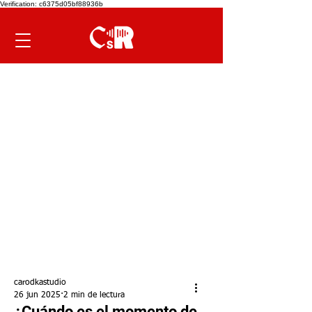
Verification: c6375d05bf88936b
carodkastudio
26 jun 2025
2 min de lectura
¿Cuándo es el momento de