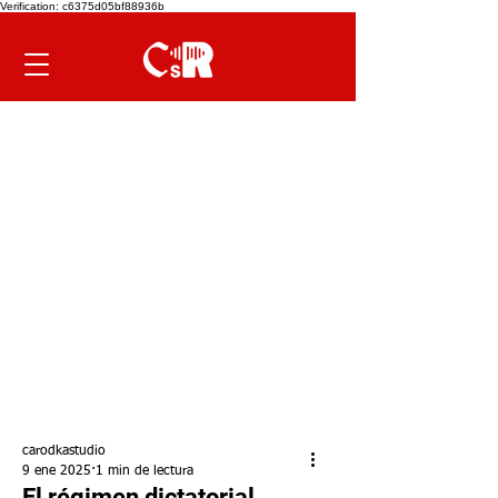
Verification: c6375d05bf88936b
carodkastudio
9 ene 2025
1 min de lectura
El régimen dictatorial