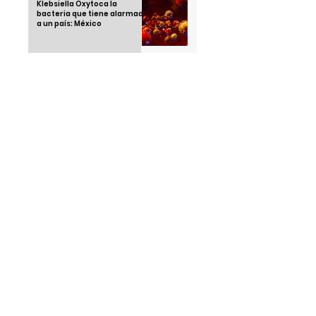
Klebsiella Oxytoca la
bacteria que tiene alarmado
a un país: México