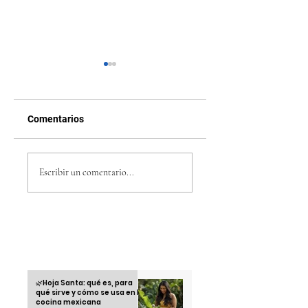
Comentarios
Película Fórmula 1
5 juegos indie 202
Brad Pitt: ‘F1’, el
que están
Escribir un comentario...
estreno que lleva la
conquistando a la
velocidad de la pista
Gen Z
al cine
Otras informaciones
🌿Hoja Santa: qué es, para
qué sirve y cómo se usa en la
cocina mexicana