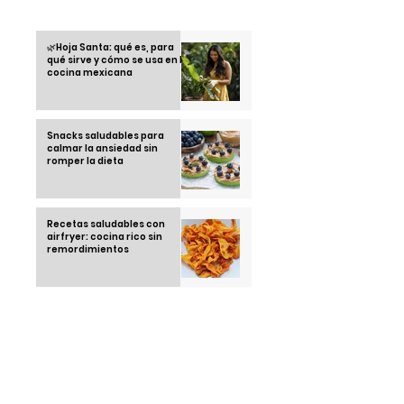
Otras informaciones
🌿Hoja Santa: qué es, para
qué sirve y cómo se usa en la
cocina mexicana
Snacks saludables para
calmar la ansiedad sin
romper la dieta
Recetas saludables con
airfryer: cocina rico sin
remordimientos
Running Club: la tendencia
juvenil que está
conquistando las calles en
2025
Thái Ngoc "el hombre que no