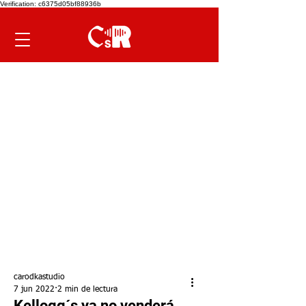
Verification: c6375d05bf88936b
carodkastudio
7 jun 2022
2 min de lectura
Kellogg´s ya no venderá