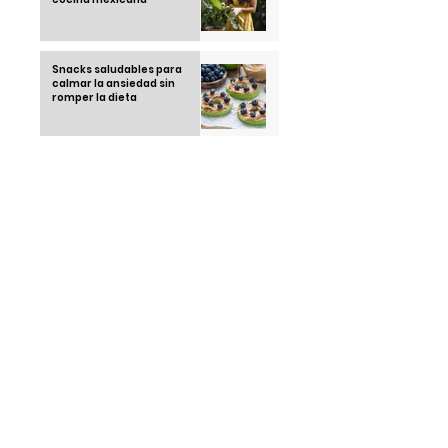
Snacks saludables para
calmar la ansiedad sin
romper la dieta
Recetas saludables con
airfryer: cocina rico sin
remordimientos
Running Club: la tendencia
juvenil que está
conquistando las calles en
2025
Thái Ngoc "el hombre que no
duerme" una sola noche
desde 1963