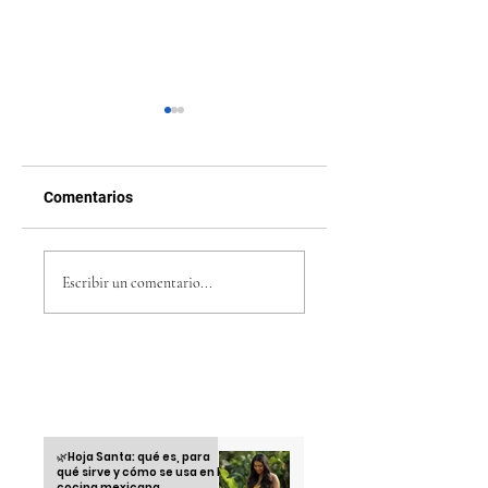
Comentarios
Tomar café en
Running Club: la
Honduras: más que
tendencia juvenil 
Escribir un comentario...
una bebida, un ritual
está conquistando
cultural
las calles en 2025
Otras informaciones
🌿Hoja Santa: qué es, para
qué sirve y cómo se usa en la
cocina mexicana