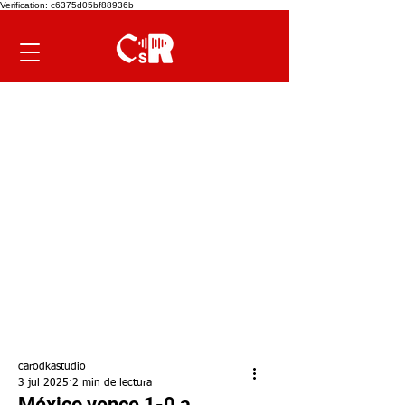
Verification: c6375d05bf88936b
carodkastudio
3 jul 2025
2 min de lectura
México vence 1-0 a