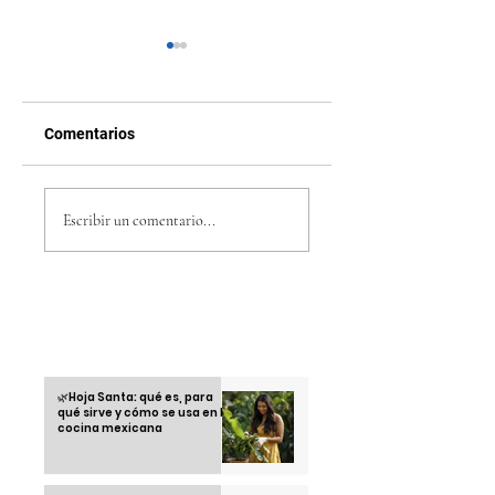
Comentarios
Tomar café en
México vence 1-0 
Honduras: más que
Honduras y reedita
Escribir un comentario...
una bebida, un ritual
la final ante Estad
cultural
Unidos en la Copa
Oro 2025
Otras informaciones
🌿Hoja Santa: qué es, para
qué sirve y cómo se usa en la
cocina mexicana