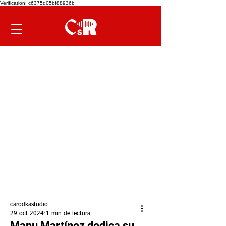
Verification: c6375d05bf88936b
carodkastudio
29 oct 2024
1 min de lectura
Manu Martínez dedica su