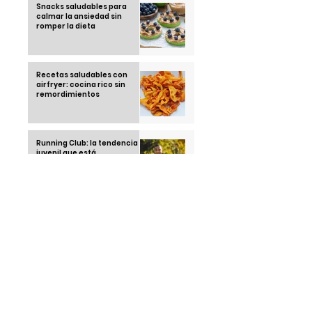
Snacks saludables para
calmar la ansiedad sin
romper la dieta
Recetas saludables con
airfryer: cocina rico sin
remordimientos
Running Club: la tendencia
juvenil que está
conquistando las calles en
2025
Thái Ngoc "el hombre que no
duerme" una sola noche
desde 1963
Klebsiella Oxytoca la
bacteria que tiene alarmado
a un país: México