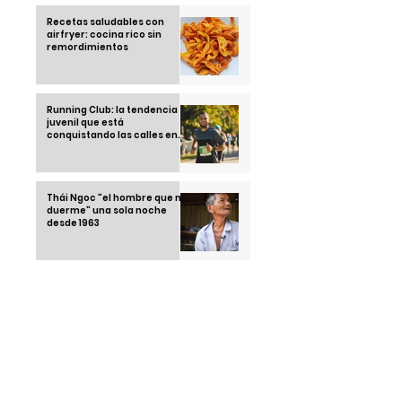
Recetas saludables con
airfryer: cocina rico sin
remordimientos
Running Club: la tendencia
juvenil que está
conquistando las calles en
2025
Thái Ngoc "el hombre que no
duerme" una sola noche
desde 1963
Klebsiella Oxytoca la
bacteria que tiene alarmado
a un país: México