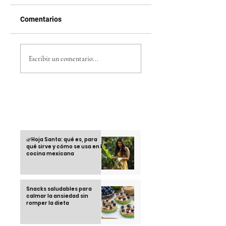
Comentarios
Cómo ganar dinero
Houdini Dua Lipa -
escuchando la radio
Fecha de
Escribir un comentario...
con CS RADIO HN —
lanzamiento
Preguntas
frecuentes
Otras informaciones
🌿Hoja Santa: qué es, para
qué sirve y cómo se usa en la
cocina mexicana
Snacks saludables para
calmar la ansiedad sin
romper la dieta