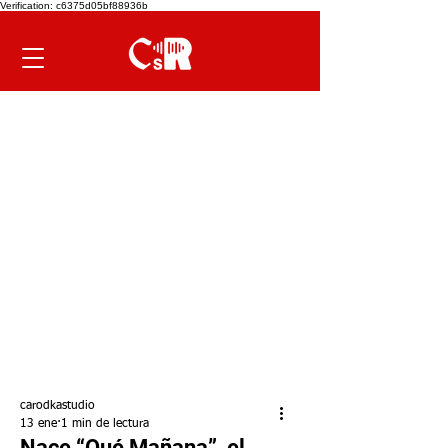
Verification: c6375d05bf88936b
carodkastudio
13 ene
1 min de lectura
Nace “Qué Mañana”, el