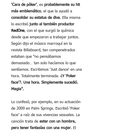
‘Cara de póker’
, es 
probablemente su hit 
más emblemático
, el que la ayudó a 
consolidar su estatus de diva
. Ella misma 
lo escribió 
junto al también productor 
RedOne
, con el que surgió la química 
desde que empezaron a trabajar juntos. 
Según dijo el músico marroquí en la 
revista Billaboard, tan compenetrados 
estaban que "no pensábamos 
demasiado… tan solo hacíamos lo que 
sentíamos. Escribimos 'Just dance' en una 
hora. Totalmente terminada. 
¿Y 'Poker 
face'?. Una hora. Simplemente sucedió. 
Magia".
Lo confesó, por ejemplo, en su actuación 
de 2009 en Palm Springs. Escribió ‘Poker 
face’ a raíz de sus vivencias sexuales. La 
canción trata de 
estar con un hombre, 
pero tener fantasías con una mujer
. El 