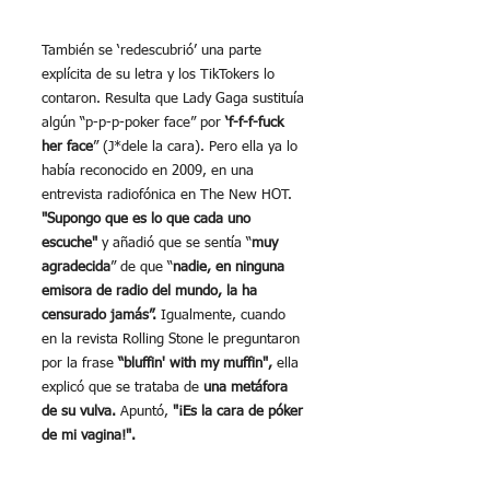
También se ‘redescubrió’ una parte 
explícita de su letra y los TikTokers lo 
contaron. Resulta que Lady Gaga sustituía 
algún “p-p-p-poker face” por 
‘f-f-f-fuck 
her face
” (J*dele la cara). Pero ella ya lo 
había reconocido en 2009, en una 
entrevista radiofónica en The New HOT. 
"Supongo que es lo que cada uno 
escuche"
 y añadió que se sentía “
muy 
agradecida
” de que “
nadie, en ninguna 
emisora de radio del mundo, la ha 
censurado jamás”.
 Igualmente, cuando 
en la revista Rolling Stone le preguntaron 
por la frase 
“bluffin' with my muffin",
 ella 
explicó que se trataba de 
una metáfora 
de su vulva. 
Apuntó,
 "¡Es la cara de póker 
de mi vagina!".