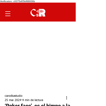
Verification: c6375d05bf88936b
carodkastudio
25 mar 2024
4 min de lectura
‘Poker face’, es el himno a la