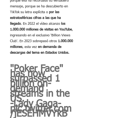
porque ella ha recordado su verdadero 
mensaje, porque se ha descubierto en 
TikTok su letra explícita o 
por las 
estratosféricas cifras a las que ha 
llegado
. En 2022 el vídeo alcanzo 
los 
1.000.000 millones de visitas en YouTube
, 
ingresando en el exclusivo 'Billion Views 
Club'. En 2023 sobrepasó otros 
1.000.000 
millones
, esta vez 
en demanda de 
descargas del tema en Estados Unidos.
"Poker Face" 
has now 
surpassed 1 
billion on-
demand 
streams in the 
US.
-Lady Gaga- 
pic.twitter.com
/jESEHMVYkB