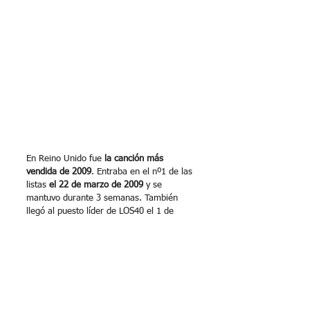
En Reino Unido fue 
la canción más 
vendida de 2009
. Entraba en el nº1 de las 
listas 
el 22 de marzo de 2009
 y se 
mantuvo durante 3 semanas. También 
llegó al puesto líder de LOS40 el 1 de 
Agosto de 2009. En 2021 su letra fue la 
más buscada en Google en UK por la 
famosa frase en la que 
Gaga canta eso 
de “p-p-poker face...f-f-fuck her face".