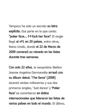
Tampoco ha sido un secreto
 su letra 
explícita. 
Esa parte en la que canta:
"poker face... f-f-fuck her face”. 
El single 
llegó 
al nº1 en 20 países
, entre otros, 
Reino Unido, donde 
el 22 de Marzo de 
2009 comenzó su reinado en las listas 
durante tres semanas
.
Con solo 22 años
, la neoyorkina Stefani 
Joanne Angelina Germanotta 
arrasó con 
su álbum debut. ‘The fame’ (2008)
alcanzó ventas millonarias y sus dos 
primeros singles, ‘Just dance’ y 
‘Poker 
face’
 se convirtieron 
en éxitos 
internacionales que lideraron las listas de 
varios países en todo el mundo
. El último, 