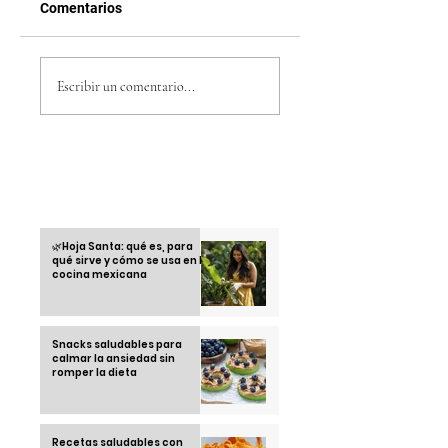
Comentarios
El gran regreso de
Controversias tras 
BLACKPINK en 2025:
estreno de
Escribir un comentario...
todo lo que debes
“Chespirito: Sin
saber
querer queriendo”
Otras informaciones
🌿Hoja Santa: qué es, para
qué sirve y cómo se usa en la
cocina mexicana
Snacks saludables para
calmar la ansiedad sin
romper la dieta
Recetas saludables con