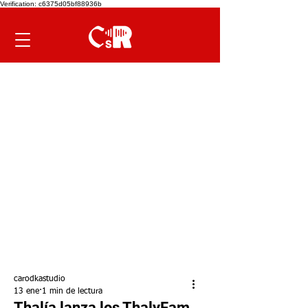
Verification: c6375d05bf88936b
carodkastudio
13 ene
1 min de lectura
Thalía lanza los ThalyFam