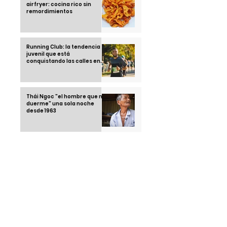
airfryer: cocina rico sin
remordimientos
Running Club: la tendencia
juvenil que está
conquistando las calles en
2025
Thái Ngoc "el hombre que no
duerme" una sola noche
desde 1963
Klebsiella Oxytoca la
bacteria que tiene alarmado
a un país: México