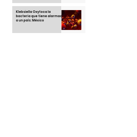
Klebsiella Oxytoca la
bacteria que tiene alarmado
a un país: México