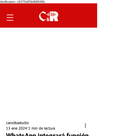
Verification: c6375d05bf88936b
carodkastudio
13 ene 2024
1 min de lectura
WhatsApp integrará función