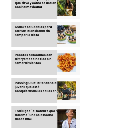
qué sirve y cómo se usa en la
cocina mexicana
Snacks saludables para
calmar la ansiedad sin
romper la dieta
Recetas saludables con
airfryer: cocina rico sin
remordimientos
Running Club: la tendencia
juvenil que está
conquistando las calles en
2025
Thái Ngoc "el hombre que no
duerme" una sola noche
desde 1963