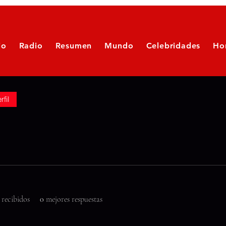
io
Radio
Resumen
Mundo
Celebridades
Ho
rfil
 recibidos
0
mejores respuestas