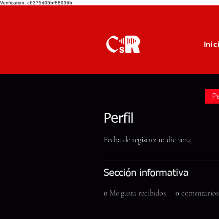
Verification: c6375d05bf88936b
Inic
Pe
Perfil
Fecha de registro: 10 dic 2024
Sección informativa
0
Me gusta recibidos
0
comentarios