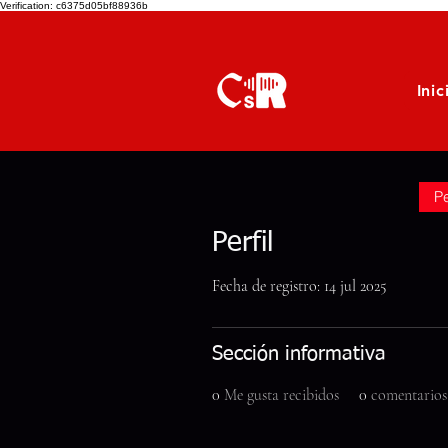
Verification: c6375d05bf88936b
Inic
Pe
Perfil
Fecha de registro: 14 jul 2025
Sección informativa
0
Me gusta recibidos
0
comentarios