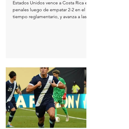
semifinales de la Copa Oro
Estados Unidos vence a Costa Rica en
penales luego de empatar 2-2 en el
tiempo reglamentario, y avanza a las
semifinales de la Copa Oro...