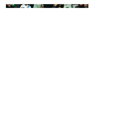
¡HONDURAS A
SEMIFINALES! tras derrotar
a Panamá
La Bicolor se impuso en penales tras
empatar 1-1 en el tiempo
reglamentario, con una actuación
estelar de Edrick Menjívar. Honduras
a...