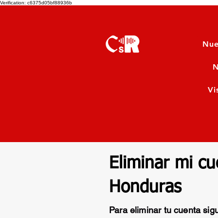
Verification: c6375d05bf88936b
Nue
N
Vi
Eliminar mi c
Honduras
Para eliminar tu cuenta sig