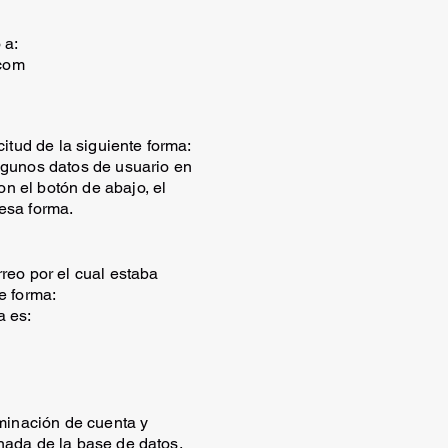
 a:
com
citud de la siguiente forma:
lgunos datos de usuario en
n el botón de abajo, el
esa forma.
reo por el cual estaba
e forma:
a es:
iminación de cuenta y
nada de la base de datos.