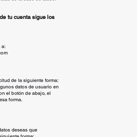
 de tu cuenta sigue los
 a:
com
citud de la siguiente forma:
lgunos datos de usuario en
n el botón de abajo, el
esa forma.
datos deseas que
siguiente forma: