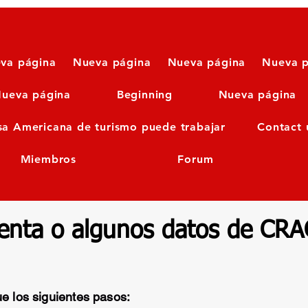
va página
Nueva página
Nueva página
Nueva p
ueva página
Beginning
Nueva página
sa Americana de turismo puede trabajar
Contact 
Miembros
Forum
uenta o algunos datos de CRA
ue los siguientes pasos: