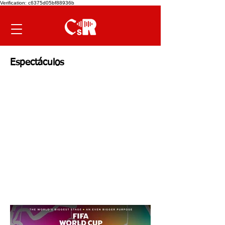
Verification: c6375d05bf88936b
Espectáculos