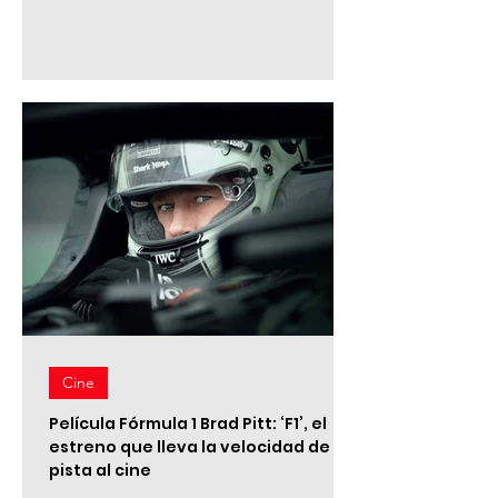
de 2026 en el estadio de Nueva York–
Nueva Jersey y será dirigido por Chris
Martin, vocalista de Coldplay. Millones
de personas alrededor del mundo
podrán verlo en vivo. Chris Martin, de
Coldplay, dirigirá el primer
espectáculo del descanso de la final
de la Copa Mundia
Cine
Película Fórmula 1 Brad Pitt: ‘F1’, el
estreno que lleva la velocidad de la
pista al cine