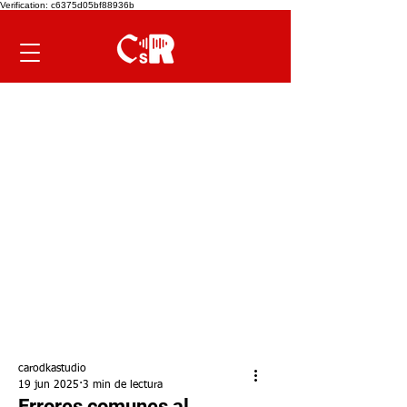
Verification: c6375d05bf88936b
carodkastudio
19 jun 2025
3 min de lectura
Errores comunes al