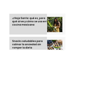
Otras informaciones
🌿Hoja Santa: qué es, para
qué sirve y cómo se usa en la
cocina mexicana
Snacks saludables para
calmar la ansiedad sin
romper la dieta
Recetas saludables con
airfryer: cocina rico sin
remordimientos
Running Club: la tendencia
juvenil que está
conquistando las calles en
2025