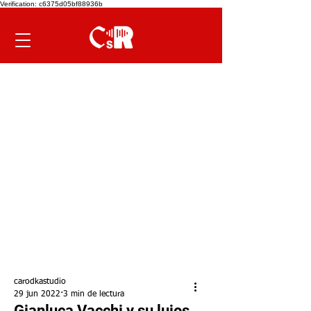
Verification: c6375d05bf88936b
carodkastudio
29 jun 2022
3 min de lectura
Gianluca Vacchi y su lujos