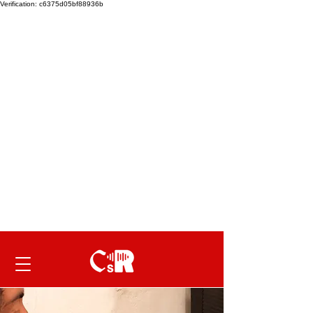
Verification: c6375d05bf88936b