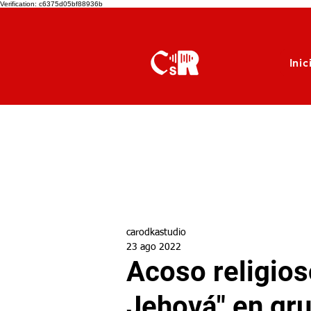
Verification: c6375d05bf88936b
Inic
carodkastudio
23 ago 2022
Acoso religios
Jehová" en gr