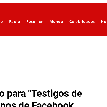
io
Radio
Resumen
Mundo
Celebridades
Ho
o para "Testigos de
upos de Facebook