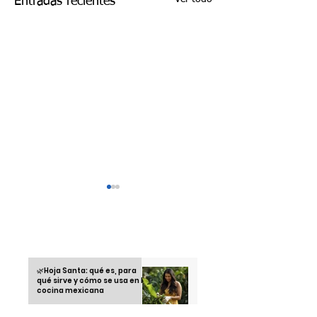
Entradas recientes
Otras informaciones
🌿Hoja Santa: qué es, para
qué sirve y cómo se usa en la
Recetas saludables
Running Club: la
cocina mexicana
con airfryer: cocina
tendencia juvenil 
rico sin
está conquistando