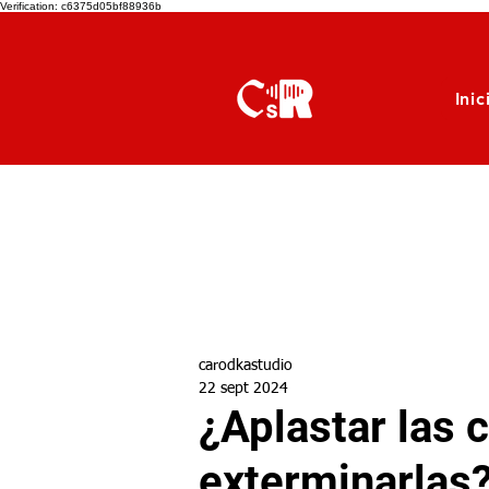
Verification: c6375d05bf88936b
Inic
carodkastudio
22 sept 2024
¿Aplastar las 
exterminarlas?