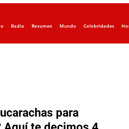
io
Radio
Resumen
Mundo
Celebridades
Ho
cucarachas para
 Aquí te decimos 4