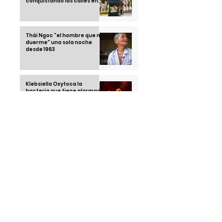
conquistando las calles en
2025
Thái Ngoc "el hombre que no
duerme" una sola noche
desde 1963
Klebsiella Oxytoca la
bacteria que tiene alarmado
a un país: México