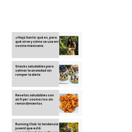
escenario con sus
saber
hijos
Otras informaciones
🌿Hoja Santa: qué es, para
qué sirve y cómo se usa en la
cocina mexicana
Snacks saludables para
calmar la ansiedad sin
romper la dieta
Recetas saludables con
airfryer: cocina rico sin
remordimientos
Running Club: la tendencia
juvenil que está