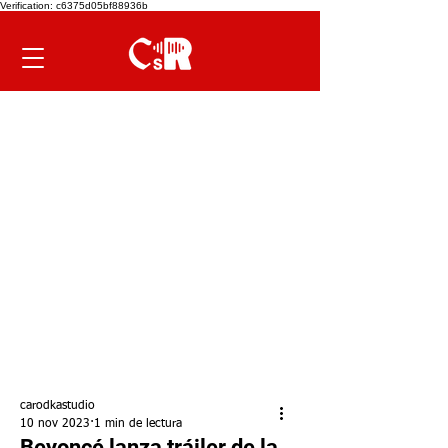
Verification: c6375d05bf88936b
carodkastudio
10 nov 2023
1 min de lectura
Beyoncé lanza tráiler de la