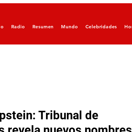
io
Radio
Resumen
Mundo
Celebridades
Ho
pstein: Tribunal de
s revela nuevos nombres