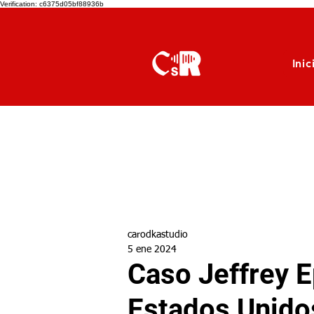
Verification: c6375d05bf88936b
Inic
carodkastudio
5 ene 2024
Caso Jeffrey E
Estados Unido