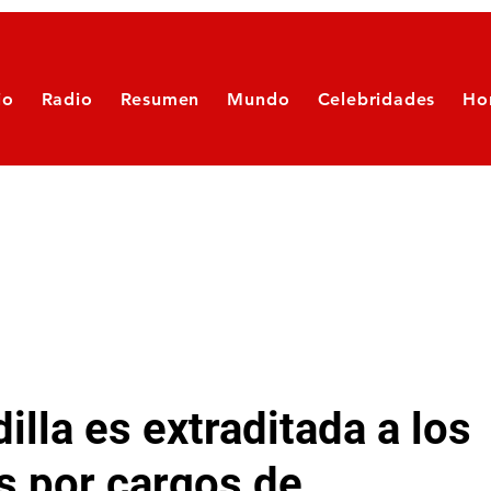
io
Radio
Resumen
Mundo
Celebridades
Ho
illa es extraditada a los
s por cargos de