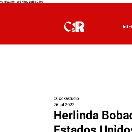
Verification: c6375d05bf88936b
Inic
carodkastudio
26 jul 2022
Herlinda Bobad
Estados Unido