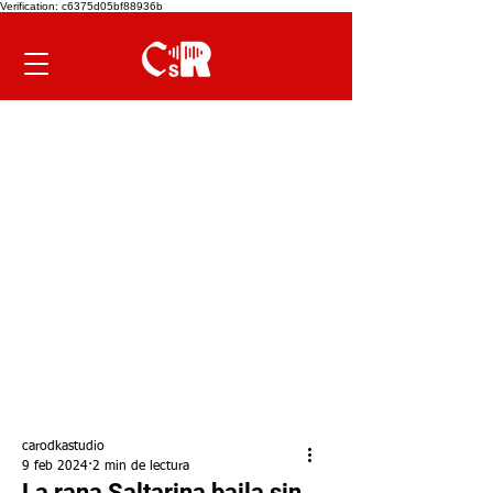
Verification: c6375d05bf88936b
carodkastudio
9 feb 2024
2 min de lectura
La rana Saltarina baila sin