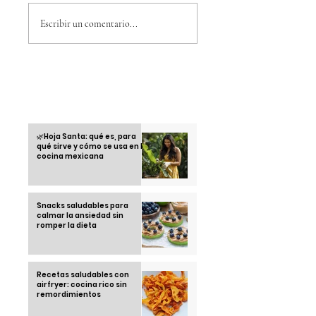
Qué es el fascismo
¿Qué es el “efecto
wow” y cómo usarlo
Escribir un comentario...
en tu
emprendimiento?
Otras informaciones
🌿Hoja Santa: qué es, para
qué sirve y cómo se usa en la
cocina mexicana
Snacks saludables para
calmar la ansiedad sin
romper la dieta
Recetas saludables con
airfryer: cocina rico sin
remordimientos