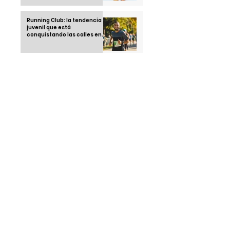
Running Club: la tendencia
juvenil que está
conquistando las calles en
2025
Thái Ngoc "el hombre que no
duerme" una sola noche
desde 1963
Klebsiella Oxytoca la
bacteria que tiene alarmado
a un país: México