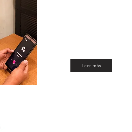
Gana ingresos
escuchando CS
RADIO HN - Lo que
debes saber
Leer más