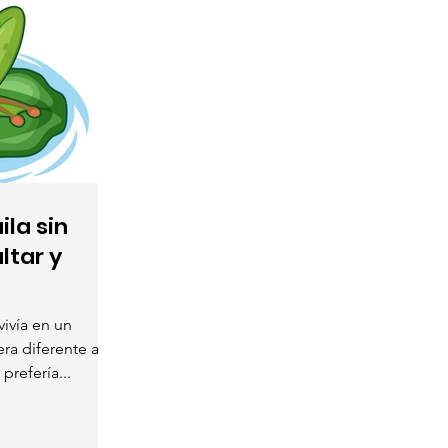
ila sin
ltar y
vivía en un
ra diferente a las
prefería...