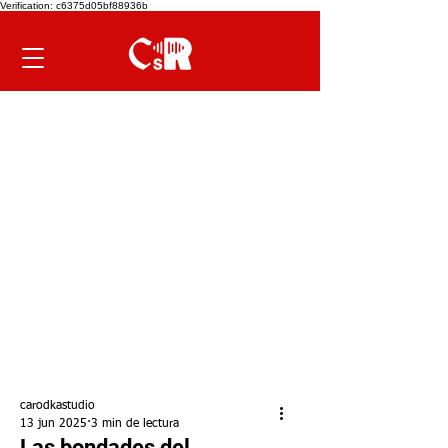
Verification: c6375d05bf88936b
carodkastudio
13 jun 2025
3 min de lectura
Las bondades del