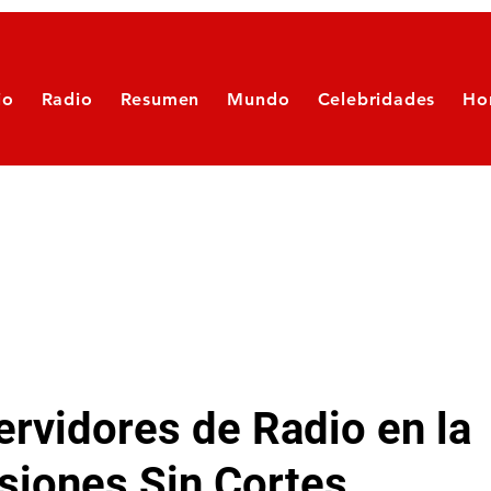
io
Radio
Resumen
Mundo
Celebridades
Ho
rvidores de Radio en la
siones Sin Cortes