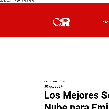
Verification: c6375d05bf88936b
Inic
carodkastudio
30 oct 2024
Los Mejores Se
Nube para Emi