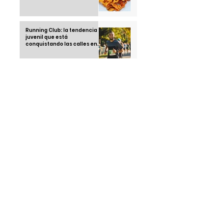
Running Club: la tendencia
juvenil que está
conquistando las calles en
2025
Thái Ngoc "el hombre que no
duerme" una sola noche
desde 1963
Klebsiella Oxytoca la
bacteria que tiene alarmado
a un país: México