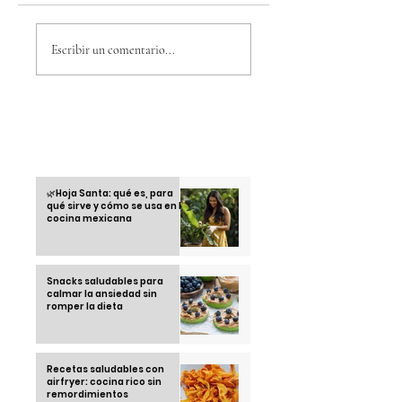
El gran regreso de
Estados Unidos
BLACKPINK en 2025:
vence a Costa Rica
Escribir un comentario...
todo lo que debes
en penales y
saber
enfrentará a
Guatemala en
semifinales de la
Copa Oro
Otras informaciones
🌿Hoja Santa: qué es, para
qué sirve y cómo se usa en la
cocina mexicana
Snacks saludables para
calmar la ansiedad sin
romper la dieta
Recetas saludables con
airfryer: cocina rico sin
remordimientos