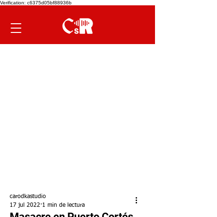
Verification: c6375d05bf88936b
carodkastudio
17 jul 2022
1 min de lectura
Masacre en Puerto Cortés