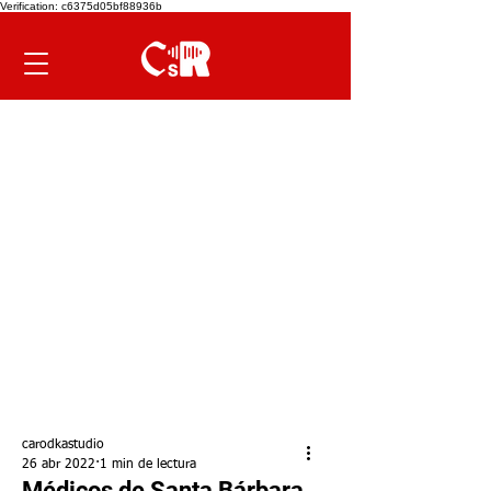
Verification: c6375d05bf88936b
carodkastudio
26 abr 2022
1 min de lectura
Médicos de Santa Bárbara