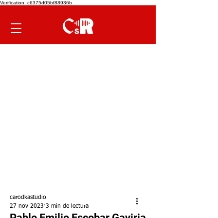
Verification: c6375d05bf88936b
carodkastudio
27 nov 2023
3 min de lectura
Pablo Emilio Escobar Gaviria