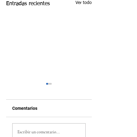
Ver todo
Entradas recientes
Comentarios
Película Fórmula 1
5 juegos indie 202
Brad Pitt: ‘F1’, el
que están
Escribir un comentario...