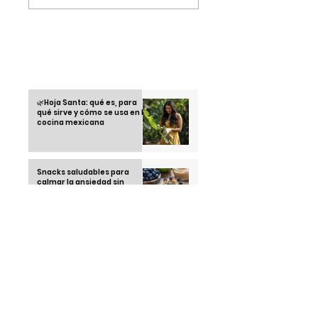
estreno que lleva la
conquistando a la
velocidad de la pista
Gen Z
al cine
Otras informaciones
🌿Hoja Santa: qué es, para
qué sirve y cómo se usa en la
cocina mexicana
Snacks saludables para
calmar la ansiedad sin
romper la dieta
Recetas saludables con
airfryer: cocina rico sin
remordimientos
Running Club: la tendencia