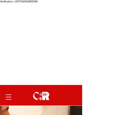
Verification: c6375d05bf88936b