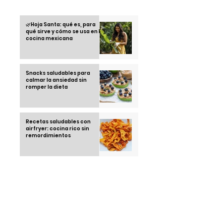
Otras informaciones
🌿Hoja Santa: qué es, para
qué sirve y cómo se usa en la
cocina mexicana
Snacks saludables para
calmar la ansiedad sin
romper la dieta
Recetas saludables con
airfryer: cocina rico sin
remordimientos
Running Club: la tendencia
juvenil que está
conquistando las calles en
2025
Thái Ngoc "el hombre que no