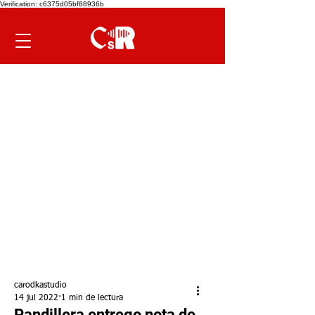
Verification: c6375d05bf88936b
carodkastudio
14 jul 2022
1 min de lectura
Pandillera entrego nota de