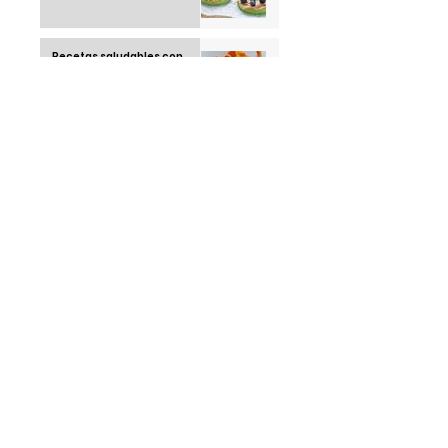
Recetas saludables con
airfryer: cocina rico sin
remordimientos
Running Club: la tendencia
juvenil que está
conquistando las calles en
2025
Thái Ngoc "el hombre que no
duerme" una sola noche
desde 1963
Klebsiella Oxytoca la
bacteria que tiene alarmado
a un país: México