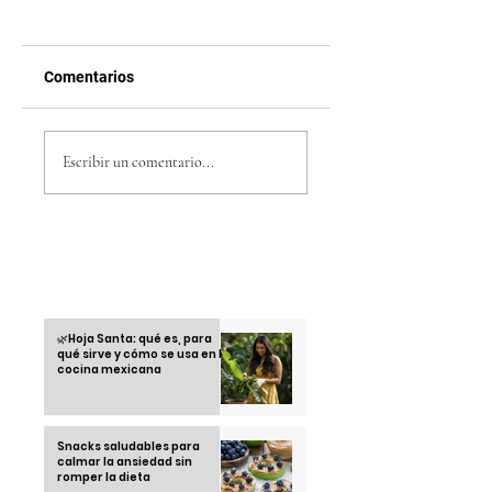
Comentarios
Cómo ganar dinero
Houdini Dua Lipa -
escuchando la radio
Fecha de
Escribir un comentario...
con CS RADIO HN —
lanzamiento
Preguntas
frecuentes
Otras informaciones
🌿Hoja Santa: qué es, para
qué sirve y cómo se usa en la
cocina mexicana
Snacks saludables para
calmar la ansiedad sin
romper la dieta