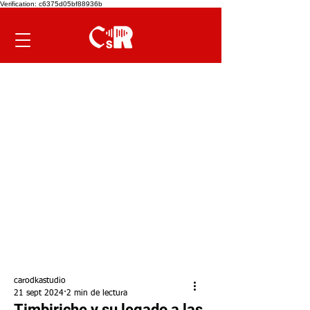
Verification: c6375d05bf88936b
carodkastudio
21 sept 2024
2 min de lectura
Timbiriche y su legado a las