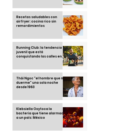
Recetas saludables con
airfryer: cocina rico sin
remordimientos
Running Club: la tendencia
juvenil que está
conquistando las calles en
2025
Thái Ngoc "el hombre que no
duerme" una sola noche
desde 1963
Klebsiella Oxytoca la
bacteria que tiene alarmado
a un país: México