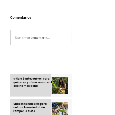
Comentarios
Película Fórmula 1
5 juegos indie 202
Brad Pitt: ‘F1’, el
que están
Escribir un comentario...
estreno que lleva la
conquistando a la
velocidad de la pista
Gen Z
al cine
Otras informaciones
🌿Hoja Santa: qué es, para
qué sirve y cómo se usa en la
cocina mexicana
Snacks saludables para
calmar la ansiedad sin
romper la dieta