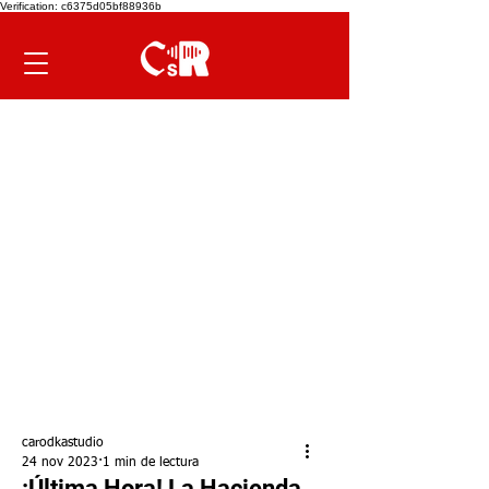
Verification: c6375d05bf88936b
carodkastudio
24 nov 2023
1 min de lectura
¡Última Hora! La Hacienda