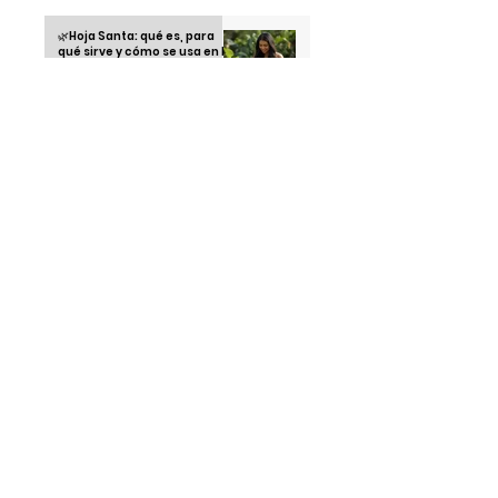
🌿Hoja Santa: qué es, para
qué sirve y cómo se usa en la
cocina mexicana
Snacks saludables para
calmar la ansiedad sin
romper la dieta
Recetas saludables con
airfryer: cocina rico sin
remordimientos
Running Club: la tendencia
juvenil que está
conquistando las calles en
2025
Thái Ngoc "el hombre que no
duerme" una sola noche