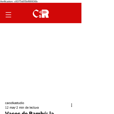
Verification: c6375d05bf88936b
carodkastudio
12 may
2 min de lectura
Vasos de Bambú: la