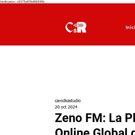
Verification: c6375d05bf88936b
Inic
carodkastudio
20 oct 2024
Zeno FM: La P
Online Global