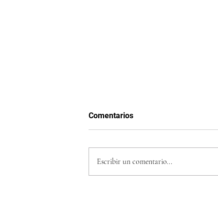
Comentarios
Escribir un comentario...
5 juegos indie 2025 que están
conquistando a la Gen Z