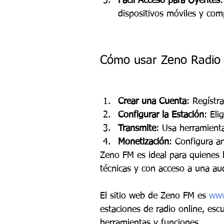
Fácil Acceso para Oyentes
dispositivos móviles y com
Cómo usar Zeno Radio o
Crear una Cuenta
: Regístr
Configurar la Estación
: Eli
Transmite
: Usa herramient
Monetización
: Configura a
Zeno FM es ideal para quienes b
técnicas y con acceso a una aud
El sitio web de Zeno FM es 
www
estaciones de radio online, esc
herramientas y funciones.