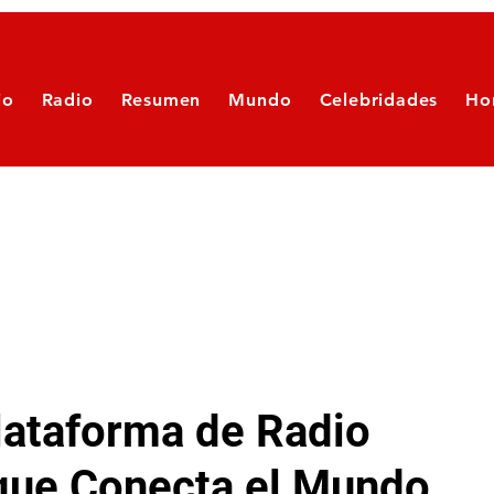
io
Radio
Resumen
Mundo
Celebridades
Ho
lataforma de Radio
 que Conecta el Mundo