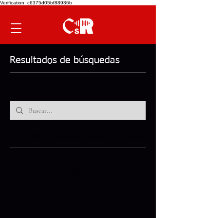
Verification: c6375d05bf88936b
Resultados de búsquedas
Todos (580)
Entradas del blog (507)
Otras páginas (72)
Filtrar
Se encontró 1 resultado sin ingresar un término de
búsqueda