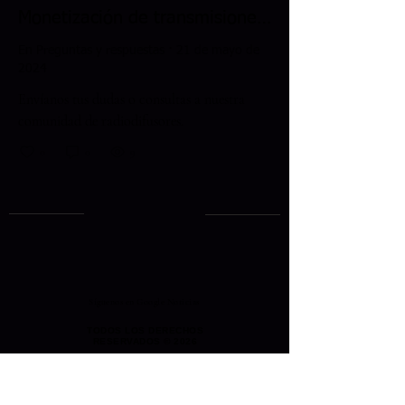
Monetización de transmisiones en vivo en CSRadiohn
En Preguntas y respuestas
·
21 de mayo de
2024
Envíanos tus dudas o consultas a nuestra
comunidad de radiodifusores.
0
0
9
Síguenos en Google Noticias
TODOS LOS DERECHOS
RESERVADOS © 2026
SAN PEDRO SULA, HONDURAS
INVERSIONES DALMA S. DE R. L.
05019016814863