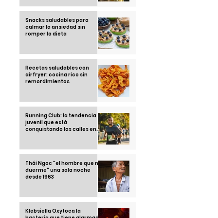
Snacks saludables para
calmar la ansiedad sin
romper la dieta
Recetas saludables con
airfryer: cocina rico sin
remordimientos
Running Club: la tendencia
juvenil que está
conquistando las calles en
2025
Thái Ngoc "el hombre que no
duerme" una sola noche
desde 1963
Klebsiella Oxytoca la
bacteria que tiene alarmado