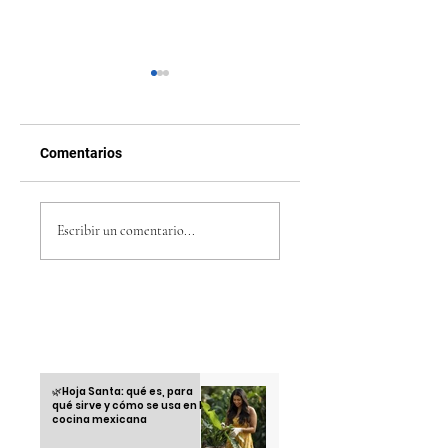
Comentarios
Tomar café en
México vence 1-0 
Honduras: más que
Honduras y reedita
Escribir un comentario...
una bebida, un ritual
la final ante Estad
cultural
Unidos en la Copa
Oro 2025
Otras informaciones
🌿Hoja Santa: qué es, para
qué sirve y cómo se usa en la
cocina mexicana