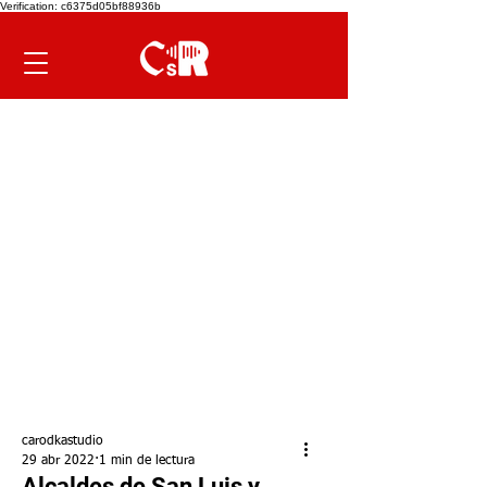
Verification: c6375d05bf88936b
carodkastudio
29 abr 2022
1 min de lectura
Alcaldes de San Luis y