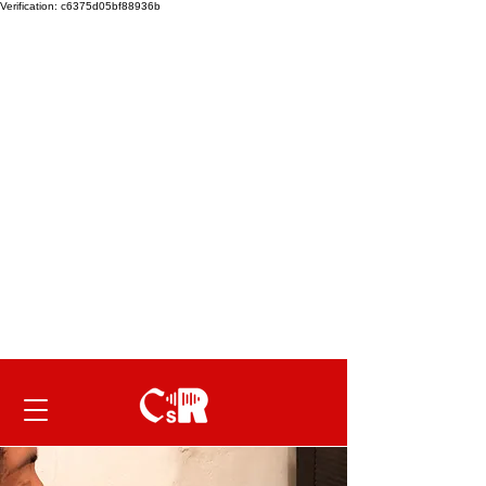
Verification: c6375d05bf88936b