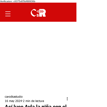
Verification: c6375d05bf88936b
carodkastudio
16 may 2024
2 min de lectura
Así luce Ayla la niña con el