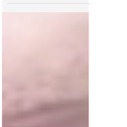
de su hija Ayla por TikTok, para
concientizar sobre la...