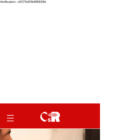
Verification: c6375d05bf88936b