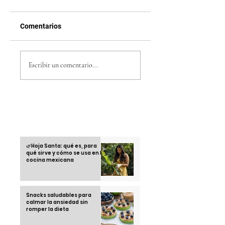
Comentarios
Shakira emocionó a
El gran regreso de
Buenos Aires al
BLACKPINK en 202
Escribir un comentario...
compartir el
todo lo que debes
escenario con sus
saber
hijos
Otras informaciones
🌿Hoja Santa: qué es, para
qué sirve y cómo se usa en la
cocina mexicana
Snacks saludables para
calmar la ansiedad sin
romper la dieta