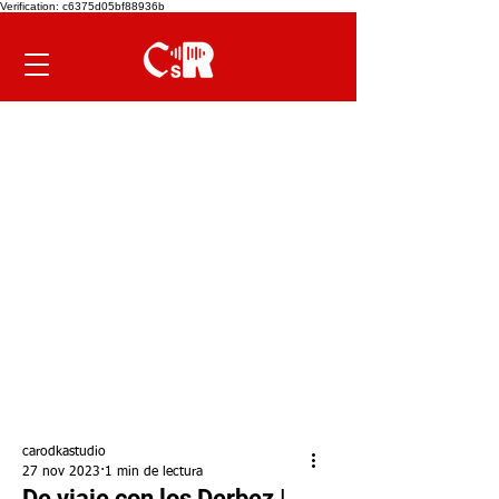
Verification: c6375d05bf88936b
carodkastudio
27 nov 2023
1 min de lectura
De viaje con los Derbez |