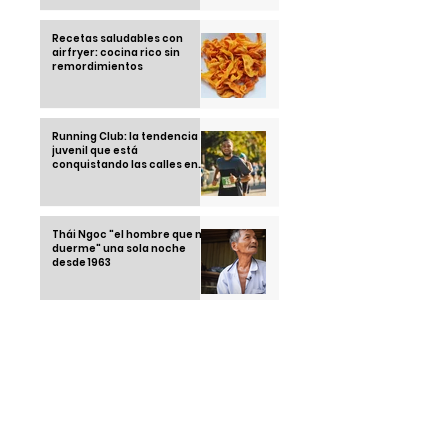
Recetas saludables con
airfryer: cocina rico sin
remordimientos
Running Club: la tendencia
juvenil que está
conquistando las calles en
2025
Thái Ngoc "el hombre que no
duerme" una sola noche
desde 1963
Klebsiella Oxytoca la
bacteria que tiene alarmado
a un país: México