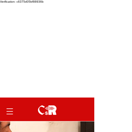
Verification: c6375d05bf88936b