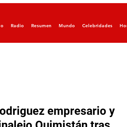
io
Radio
Resumen
Mundo
Celebridades
Ho
Rodriguez empresario y
nalejo Quimistán tras