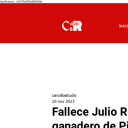
Verification: c6375d05bf88936b
Inic
carodkastudio
20 nov 2023
Fallece Julio 
ganadero de Pi