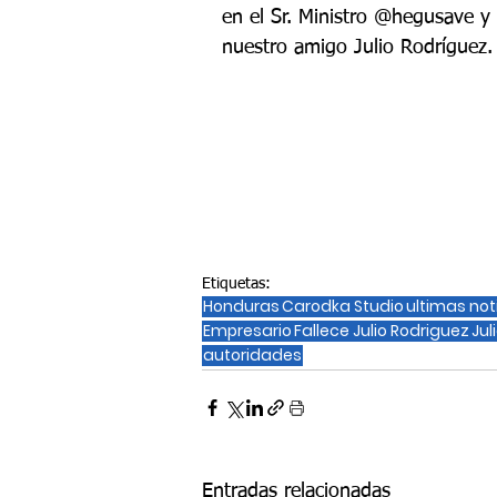
en el Sr. Ministro @hegusave y 
nuestro amigo Julio Rodríguez
Etiquetas:
Honduras
Carodka Studio
ultimas not
Empresario
Fallece Julio Rodriguez
Jul
autoridades
Entradas relacionadas