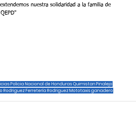
extendemos nuestra solidaridad a la familia de 
. QEPD"
icias
Policia Nacional de Honduras
Quimistan
Pinalejo
io Rodriguez
Ferretería Rodriguez
Mototaxis
ganadero