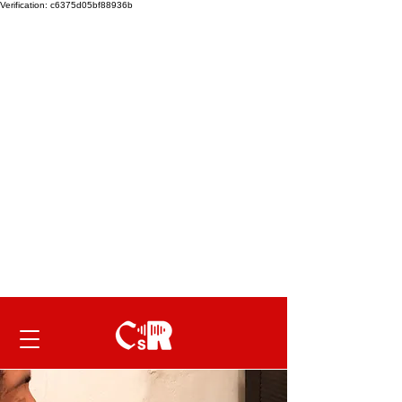
Verification: c6375d05bf88936b