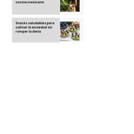
cocina mexicana
Snacks saludables para
calmar la ansiedad sin
romper la dieta
Recetas saludables con
airfryer: cocina rico sin
remordimientos
Running Club: la tendencia
juvenil que está
conquistando las calles en
2025
Thái Ngoc "el hombre que no
duerme" una sola noche
desde 1963