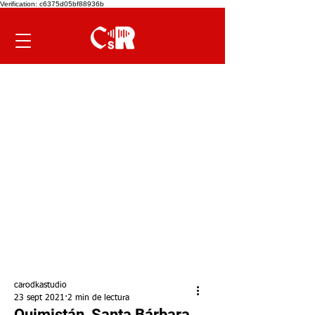
Verification: c6375d05bf88936b
carodkastudio
23 sept 2021
2 min de lectura
Quimistán, Santa Bárbara,