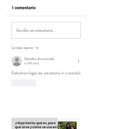
1 comentario
Tomar café en
México vence 1-0 
Honduras: más que
Honduras y reedita
Escribir un comentario...
una bebida, un ritual
la final ante Estad
cultural
Unidos en la Copa
Lo más nuevo
Oro 2025
Miembro desconocido
12 feb 2022
Fantastico lugar me encantaria ir a visitarlo
Me gusta
Otras informaciones
🌿Hoja Santa: qué es, para
qué sirve y cómo se usa en la